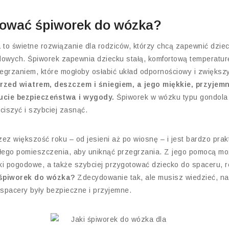
pować śpiworek do wózka?
to świetne rozwiązanie dla rodziców, którzy chcą zapewnić dziec
owych. Śpiworek zapewnia dziecku stałą, komfortową temperatur
zegrzaniem, które mogłoby osłabić układ odpornościowy i zwiększyć
rzed wiatrem, deszczem i śniegiem, a jego miękkie, przyjem
ucie bezpieczeństwa i wygody.
Śpiworek w wózku typu gondola 
iszyć i szybciej zasnąć.
zez większość roku – od jesieni aż po wiosnę – i jest bardzo pra
płego pomieszczenia, aby uniknąć przegrzania. Z jego pomocą mo
ki pogodowe, a także szybciej przygotować dziecko do spaceru, r
 śpiworek do wózka?
Zdecydowanie tak, ale musisz wiedzieć, n
spacery były bezpieczne i przyjemne.