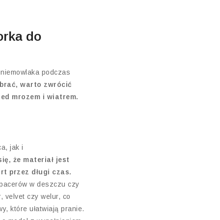
orka do
t niemowlaka podczas
brać, warto zwrócić
zed mrozem i wiatrem.
, jak i
ię, że materiał jest
t przez długi czas.
spacerów w deszczu czy
, velvet czy welur, co
, które ułatwiają pranie.