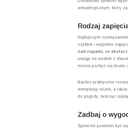
Dodatkowo śpiworki wypos
antyalergicznym, który z
Rodzaj zapięci
Najlepszym rozwiązaniem
szybkie i wygodne zapięc
nad napami, że skutecz
uwagę na modele z dwustr
można pozbyć się brudu 
Bardzo praktyczne rozwią
wentylację nóżek, a także
do pogody, tworząc ciepł
Zadbaj o wygo
Śpiworek powinien być w