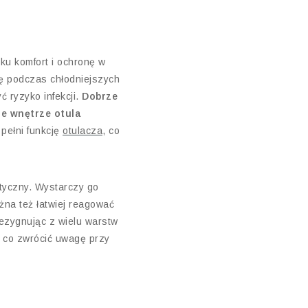
ku komfort i ochronę w
ę podczas chłodniejszych
 ryzyko infekcji.
Dobrze
ne wnętrze otula
pełni funkcję
otulacza
, co
ktyczny. Wystarczy go
żna też łatwiej reagować
ezygnując z wielu warstw
a co zwrócić uwagę przy