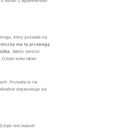
j o model z wypełnieniem
znego, który pozwala na
wiczny ma tę przewagę
rodka.
Warto zwrócić
 Dzięki temu łatwo
ach. Pozwala to na
 idealnie dopasowuje się
Dzięki nim maluch