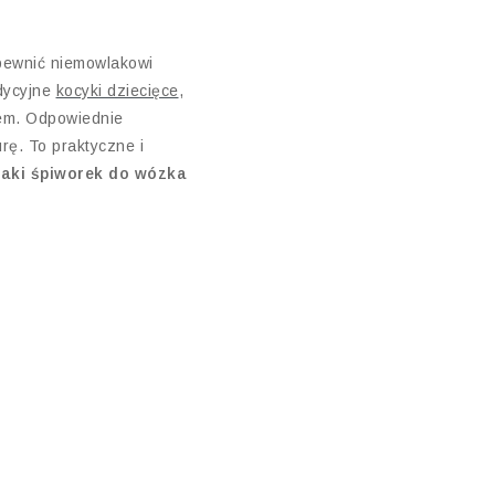
apewnić niemowlakowi
adycyjne
kocyki dziecięce
,
rem. Odpowiednie
rę. To praktyczne i
jaki śpiworek do wózka