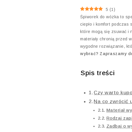
5
(
1
)
Śpiworek do wózka to spe
ciepło i komfort podczas
które mogą się zsuwać i 
materiały chronią przed w
wygodne rozwiązanie, kt
wybrać? Zapraszamy do 
Spis treści
Czy warto kup
Na co zwrócić
Materiał w
Rodzaj zap
Zadbaj o w