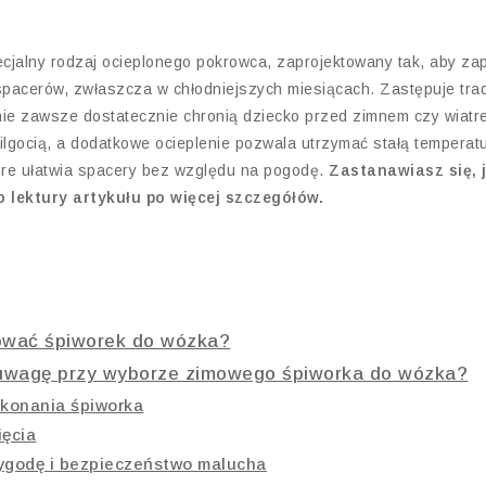
cjalny rodzaj ocieplonego pokrowca, zaprojektowany tak, aby z
 spacerów, zwłaszcza w chłodniejszych miesiącach. Zastępuje tr
nie zawsze dostatecznie chronią dziecko przed zimnem czy wiat
ilgocią, a dodatkowe ocieplenie pozwala utrzymać stałą temperatu
óre ułatwia spacery bez względu na pogodę.
Zastanawiasz się, 
lektury artykułu po więcej szczegółów.
ować śpiworek do wózka?
 uwagę przy wyborze zimowego śpiworka do wózka?
ykonania śpiworka
ięcia
ygodę i bezpieczeństwo malucha