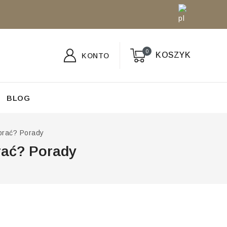
0
KOSZYK
KONTO
BLOG
brać? Porady
rać? Porady