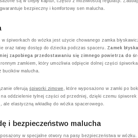
ażone są w ciepły kaptur, często z możliwością regulacji. Zadba
agwarantuje bezpieczny i komfortowy sen malucha.
a
 w śpiworkach do wózka jest użycie chowanego zamka błyskawic
ie oraz łatwy dostęp do dziecka podczas spaceru.
Zamek błyska
niej zapobiega przedostawaniu się zimnego powietrza do ś
onnym zamkiem, który umożliwia odpięcie dolnej części śpiworka.
z bucików malucha.
zanie oferują
śpiworki zimowe
, które wyposażono w zamki po bok
 na oddzielenie tylnej części od przedniej, dzięki czemu śpiworek
ą, ale elastyczną wkładkę do wózka spacerowego.
dę i bezpieczeństwo malucha
yposażony w specjalne otwory na pasy bezpieczeństwa w wózku. 