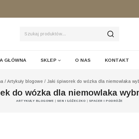
SZUKAJ
A GŁÓWNA
SKLEP
O NAS
KONTAKT
na
/
Artykuły blogowe
/
Jaki śpiworek do wózka dla niemowlaka wy
rek do wózka dla niemowlaka wyb
ARTYKUŁY BLOGOWE
|
SEN I ŁÓŻECZKO
|
SPACER I PODRÓŻE