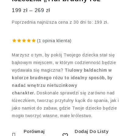
199
zł
–
269
zł
Poprzednia najniższa cena z 30 dni to:
199
zł
.
(
1
opinia klienta)
5.00
out of
5
Marzysz o tym, by pokój Twojego dziecka stał się
bajkowym miejscem, w którym codzienność będzie
wydawała się magiczna?
Tiulowy baldachim w
kolorze brudnego różu to idealny sposób, by
nadać wnętrzu nietuzinkowy
charakter.
Doskonale sprawdzi się zarówno nad
łóżeczkiem, tworząc przytulny kącik do spania, jak i
jako namiot do zabaw, gdzie Twoje dziecko będzie
mogło tworzyć własne, małe królestwo.
Porównaj
Dodaj Do Listy