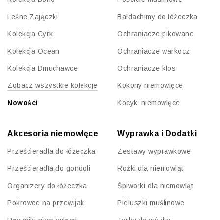
Leśne Zajączki
Baldachimy do łóżeczka
Kolekcja Cyrk
Ochraniacze pikowane
Kolekcja Ocean
Ochraniacze warkocz
Kolekcja Dmuchawce
Ochraniacze kłos
Zobacz wszystkie kolekcje
Kokony niemowlęce
Nowości
Kocyki niemowlęce
Akcesoria niemowlęce
Wyprawka i Dodatki
Prześcieradła do łóżeczka
Zestawy wyprawkowe
Prześcieradła do gondoli
Rożki dla niemowląt
Organizery do łóżeczka
Śpiworki dla niemowląt
Pokrowce na przewijak
Pieluszki muślinowe
Ręczniki niemowlęce
Torby do wózka