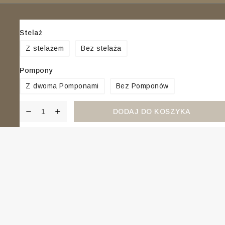
Stelaż
Z stelażem
Bez stelaża
2026 © Sklep Z Wyprawką Dla Noworodka | KOELL.
Pompony
Wszystkie Prawa Zastrzeżone.
Z dwoma Pomponami
Bez Pomponów
DODAJ DO KOSZYKA