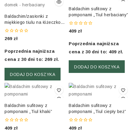
Baldachim sufitowy z
pomponami „Tiul herbaciany”
Baldachim/zasłonki z
miękkiego tiulu na łóżeczko
domek – herbaciany
0
409
zł
out
0
269
zł
of
out
5
Poprzednia najniższa
of
5
Poprzednia najniższa
cena z 30 dni to:
409
zł
.
cena z 30 dni to:
269
zł
.
DODAJ DO KOSZYKA
DODAJ DO KOSZYKA
Baldachim sufitowy z
Baldachim sufitowy z
pomponami „Tiul khaki”
pomponami „Tiul ciepły beż”
0
0
409
zł
409
zł
out
out