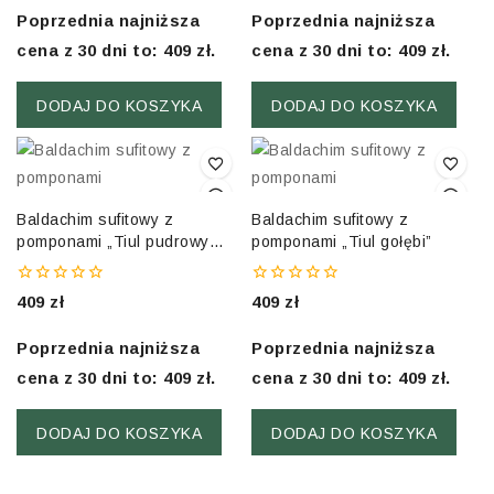
of
of
5
5
Poprzednia najniższa
Poprzednia najniższa
cena z 30 dni to:
409
zł
.
cena z 30 dni to:
409
zł
.
DODAJ DO KOSZYKA
DODAJ DO KOSZYKA
Baldachim sufitowy z
Baldachim sufitowy z
pomponami „Tiul pudrowy
pomponami „Tiul gołębi”
róż”
0
0
409
zł
409
zł
out
out
of
of
5
5
Poprzednia najniższa
Poprzednia najniższa
cena z 30 dni to:
409
zł
.
cena z 30 dni to:
409
zł
.
DODAJ DO KOSZYKA
DODAJ DO KOSZYKA