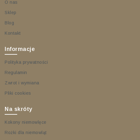
O nas
Sklep
Blog
Kontakt
Informacje
Polityka prywatności
Regulamin
Zwrot i wymiana
Pliki cookies
Na skróty
Kokony niemowlęce
Rożki dla niemowląt