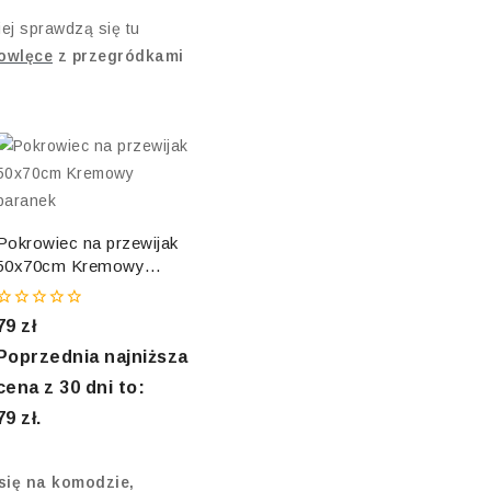
iej sprawdzą się tu
mowlęce
z przegródkami
Pokrowiec na przewijak
50x70cm Kremowy
baranek
0
79
zł
out
of
Poprzednia najniższa
5
cena z 30 dni to:
79
zł
.
 się na komodzie,