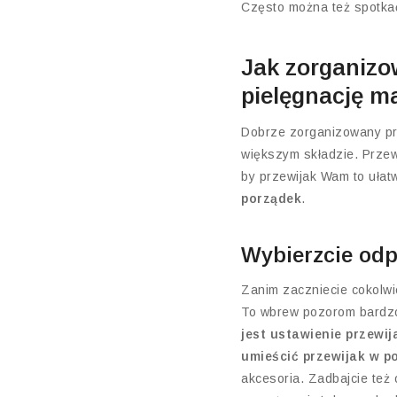
Często można też spotkać
Jak zorganizo
pielęgnację m
Dobrze zorganizowany pr
większym składzie. Przewi
by przewijak Wam to ułatwi
porządek
.
Wybierzcie odp
Zanim zaczniecie cokolwie
To wbrew pozorom bardzo
jest ustawienie przewij
umieścić przewijak w po
akcesoria. Zadbajcie też 