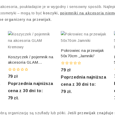
 akcesoria, poukładajcie je w wygodny i sensowny sposób. Najlep
 kosmetyki – mogą to być
koszyki,
pojemniki na akcesoria nie
ne organizery na przewijak
.
Pokrowiec na przewijak
50x70cm „Jamniki”
a
Koszyczek / pojemnik na
akcesoria GLAM
Kremowy
0
79
zł
out
0
79
zł
of
Poprzednia najniższa
out
5
of
Poprzednia najniższa
cena z 30 dni to:
5
cena z 30 dni to:
79
zł
.
79
zł
.
rą organizację są szuflady lub półki.
Jeśli przewijak znajduje