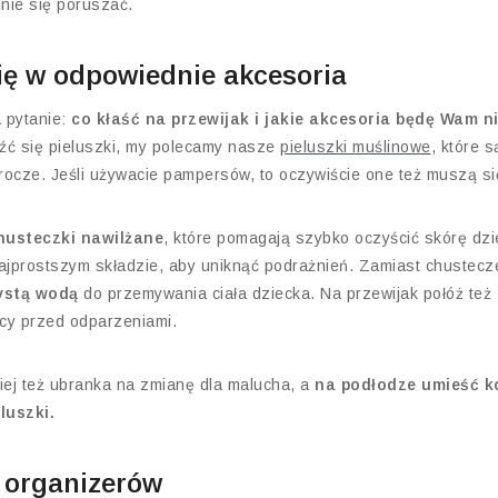
nie się poruszać.
ę w odpowiednie akcesoria
 pytanie:
co kłaść na przewijak i jakie akcesoria będę Wam 
źć się pieluszki, my polecamy nasze
pieluszki muślinowe
, które s
rocze. Jeśli używacie pampersów, to oczywiście one też muszą si
husteczki nawilżane
, które pomagają szybko oczyścić skórę dzi
najprostszym składzie, aby uniknąć podrażnień. Zamiast chustecz
zystą wodą
do przemywania ciała dziecka. Na przewijak połóż też
cy przed odparzeniami.
ej też ubranka na zmianę dla malucha, a
na podłodze umieść k
luszki.
z organizerów