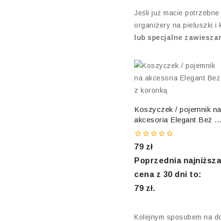
Jeśli już macie potrzebne
organizery na pieluszki i
lub specjalne zawiesza
Koszyczek / pojemnik n
akcesoria Elegant Beż z
koronką
0
79
zł
out
of
Poprzednia najniższa
5
cena z 30 dni to:
79
zł
.
Kolejnym sposobem na dob