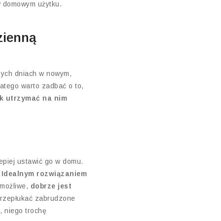
 w domowym użytku.
zienną
nych dniach w nowym,
latego warto zadbać o to,
ak utrzymać na nim
lepiej ustawić go w domu.
.
Idealnym rozwiązaniem
 możliwe,
dobrze jest
przepłukać zabrudzone
, niego trochę