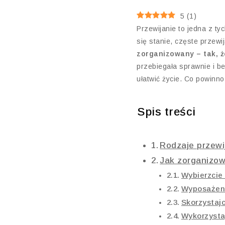
5
(
1
)
Przewijanie to jedna z ty
się stanie, częste przew
zorganizowany – tak, ż
przebiegała sprawnie i b
ułatwić życie. Co powinn
Spis treści
Rodzaje przewij
Jak zorganizow
Wybierzcie
Wyposażeni
Skorzystajc
Wykorzysta