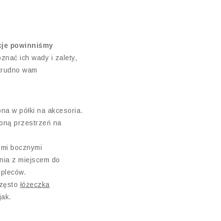
cje powinniśmy
oznać ich wady i zalety,
 trudno wam
na w półki na akcesoria.
loną przestrzeń na
ymi bocznymi
nia z miejscem do
 pleców.
Często
łóżeczka
jak.