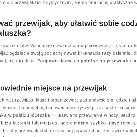
 się z przewijakami turystycznymi, ale są one mniej praktyczne
wać przewijak, aby ułatwić sobie cod
aluszka?
zewijak ułatwi Wam opiekę zwłaszcza w pierwszych, często trud
jać będziecie swoją pociechę nawet kilkanaście razy dziennie, d
ał, nie utrudniał.
Podpowiadamy, co położyć na przewijak i j
owiednie miejsce na przewijak
k na przewijaku kłaść i organizować, zastanówcie się, gdzie naj
 ważne, bo mebel będzie wam towarzyszył przez wiele miesięcy
aka w pobliżu łóżeczka
— ułatwia to przewijanie w nocy. Jeśli to
bliżu łazienki lub miejsca, gdzie można szybko umyć ręce
i 
o to, aby przewijak stał na stabilnej powierzchni i zostawcie wokół