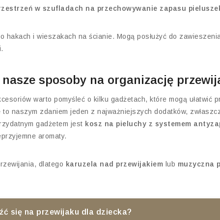
zestrzeń w szufladach na przechowywanie zapasu pieluszek
 o hakach i wieszakach na ścianie. Mogą posłużyć do zawieszenia
.
 nasze sposoby na organizację przewij
esoriów warto pomyśleć o kilku gadżetach, które mogą ułatwić p
e
to naszym zdaniem jeden z najważniejszych dodatków, zwłaszcza
przydatnym gadżetem jest
kosz na pieluchy z systemem anty
eprzyjemne aromaty.
przewijania, dlatego
karuzela nad przewijakiem
lub
muzyczna 
ć się na przewijaku dla dziecka?