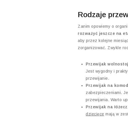
Rodzaje przewi
Zanim opowiemy o organiz
rozważyć jeszcze na e
aby przez kolejne miesią
zorganizować. Zwykle rod
Przewijak wolnosto
Jest wygodny i prakty
przewijanie.
Przewijak na komo
zabezpieczeniami. Je
przewijania. Warto u
Przewijak na łóżec
dziecięce
mają w zest