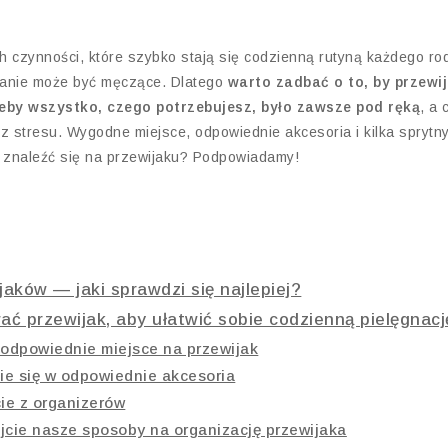
ch czynności, które szybko stają się codzienną rutyną każdego ro
ijanie może być męczące. Dlatego
warto zadbać o to, by przewij
eby wszystko, czego potrzebujesz, było zawsze pod ręką
, a 
ez stresu. Wygodne miejsce, odpowiednie akcesoria i kilka spryt
o znaleźć się na przewijaku? Podpowiadamy!
aków — jaki sprawdzi się najlepiej?
ać przewijak, aby ułatwić sobie codzienną pielęgnac
 odpowiednie miejsce na przewijak
e się w odpowiednie akcesoria
ie z organizerów
jcie nasze sposoby na organizację przewijaka