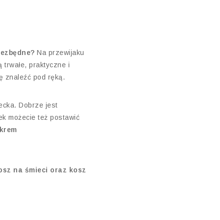
niezbędne?
Na przewijaku
ą trwałe, praktyczne i
ę znaleźć pod ręką.
ecka. Dobrze jest
ek możecie też postawić
krem
osz na śmieci oraz kosz