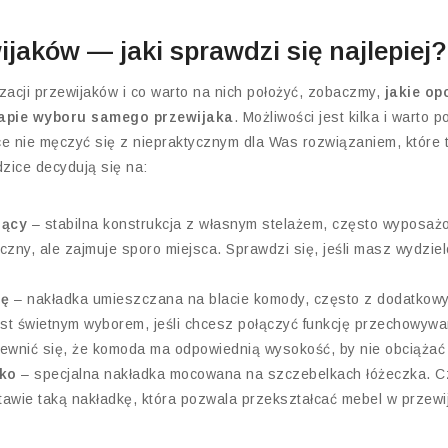
jaków — jaki sprawdzi się najlepiej?
acji przewijaków i co warto na nich położyć, zobaczmy,
jakie op
tapie wyboru samego przewijaka
. Możliwości jest kilka i warto p
ce nie męczyć się z niepraktycznym dla Was rozwiązaniem, które
zice decydują się na:
jący
– stabilna konstrukcja z własnym stelażem, często wyposażo
czny, ale zajmuje sporo miejsca. Sprawdzi się, jeśli masz wydzie
dę
– nakładka umieszczana na blacie komody, często z dodatkow
st świetnym wyborem, jeśli chcesz połączyć funkcję przechowywa
pewnić się, że komoda ma odpowiednią wysokość, by nie obciążać
zko
– specjalna nakładka mocowana na szczebelkach łóżeczka. 
awie taką nakładkę, która pozwala przekształcać mebel w przewi