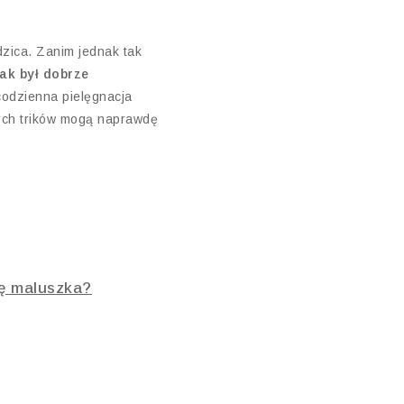
dzica. Zanim jednak tak
ak był dobrze
codzienna pielęgnacja
nych trików mogą naprawdę
ję maluszka?