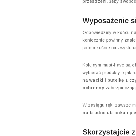
przestrzeni, żeby swobod
Wyposażenie si
Odpowiedzmy w końcu na
koniecznie powinny znale
jednocześnie niezwykle u
Kolejnym must-have są
c
wybierać produkty o jak 
na
waciki i butelkę z c
ochronny
zabezpieczają
W zasięgu ręki zawsze mi
na brudne ubranka i pie
Skorzystajcie 