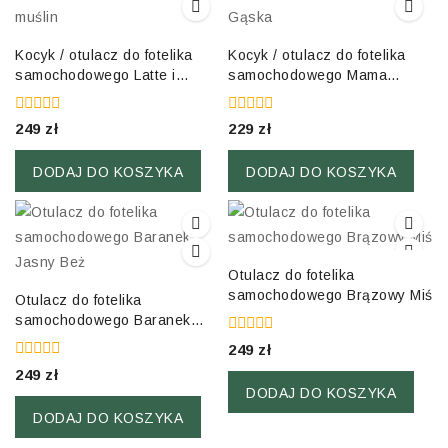
Kocyk / otulacz do fotelika
Kocyk / otulacz do fotelika
samochodowego Latte i
samochodowego Mama
muślin
Gąska
0
0
249
zł
229
zł
out
out
of
of
5
5
DODAJ DO KOSZYKA
DODAJ DO KOSZYKA
Otulacz do fotelika
samochodowego Brązowy Miś
Otulacz do fotelika
samochodowego Baranek
Jasny Beż
0
249
zł
out
0
249
zł
of
out
5
DODAJ DO KOSZYKA
of
5
DODAJ DO KOSZYKA