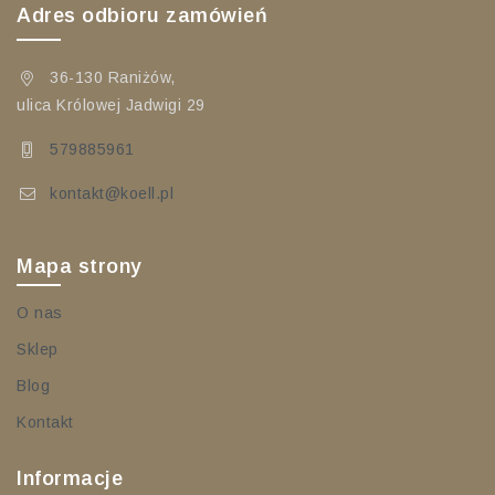
Adres odbioru zamówień
36-130 Raniżów,
ulica Królowej Jadwigi 29
579885961
kontakt@koell.pl
Mapa strony
O nas
Sklep
Blog
Kontakt
Informacje