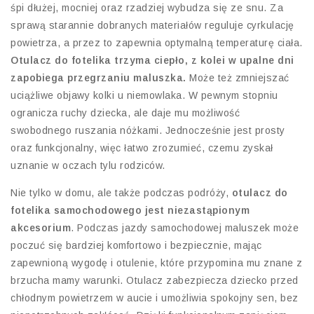
śpi dłużej, mocniej oraz rzadziej wybudza się ze snu. Za
sprawą starannie dobranych materiałów reguluje cyrkulację
powietrza, a przez to zapewnia optymalną temperaturę ciała.
Otulacz do fotelika trzyma ciepło, z kolei w upalne dni
zapobiega przegrzaniu maluszka.
Może też zmniejszać
uciążliwe objawy kolki u niemowlaka. W pewnym stopniu
ogranicza ruchy dziecka, ale daje mu możliwość
swobodnego ruszania nóżkami. Jednocześnie jest prosty
oraz funkcjonalny, więc łatwo zrozumieć, czemu zyskał
uznanie w oczach tylu rodziców.
Nie tylko w domu, ale także podczas podróży,
otulacz do
fotelika samochodowego jest niezastąpionym
akcesorium
. Podczas jazdy samochodowej maluszek może
poczuć się bardziej komfortowo i bezpiecznie, mając
zapewnioną wygodę i otulenie, które przypomina mu znane z
brzucha mamy warunki. Otulacz zabezpiecza dziecko przed
chłodnym powietrzem w aucie i umożliwia spokojny sen, bez