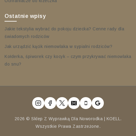
Ochraniacze do łóżeczka
Ostatnie wpisy
Jakie tekstylia wybrać do pokoju dziecka? Cenne rady dla
świadomych rodziców
Jak urządzić kącik niemowlaka w sypialni rodziców?
Kołderka, śpiworek czy kocyk – czym przykrywać niemowlaka
do snu?
2026 © Sklep Z Wyprawką Dla Noworodka | KOELL.
Wszystkie Prawa Zastrzeżone.