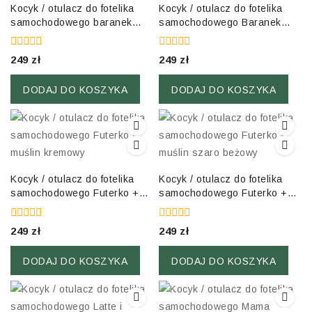
Kocyk / otulacz do fotelika
Kocyk / otulacz do fotelika
samochodowego baranek
samochodowego Baranek
Morela
Szary i muślin
0
0
249
zł
249
zł
out
out
of
of
5
5
DODAJ DO KOSZYKA
DODAJ DO KOSZYKA
Kocyk / otulacz do fotelika
Kocyk / otulacz do fotelika
samochodowego Futerko +
samochodowego Futerko +
muślin kremowy
muślin szaro beżowy
0
0
249
zł
249
zł
out
out
of
of
5
5
DODAJ DO KOSZYKA
DODAJ DO KOSZYKA