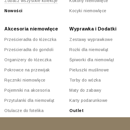
Zobacz wszystkie kolekcje
Kokony niemowlęce
Nowości
Kocyki niemowlęce
Akcesoria niemowlęce
Wyprawka i Dodatki
Prześcieradła do łóżeczka
Zestawy wyprawkowe
Prześcieradła do gondoli
Rożki dla niemowląt
Organizery do łóżeczka
Śpiworki dla niemowląt
Pokrowce na przewijak
Pieluszki muślinowe
Ręczniki niemowlęce
Torby do wózka
Pojemniki na akcesoria
Maty do zabawy
Przytulanki dla niemowląt
Karty podarunkowe
Otulacze do fotelika
Outlet