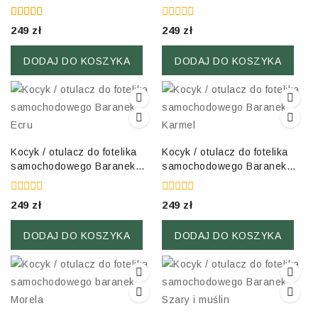
brązowy i muślin
Brudny róż
5.00
0
249
zł
249
zł
out of 5
out
of
5
DODAJ DO KOSZYKA
DODAJ DO KOSZYKA
Kocyk / otulacz do fotelika
Kocyk / otulacz do fotelika
samochodowego Baranek
samochodowego Baranek
Ecru
Karmel
0
0
249
zł
249
zł
out
out
of
of
5
5
DODAJ DO KOSZYKA
DODAJ DO KOSZYKA