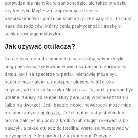
sprawdza się nie tylko w samochodzie, ale także w wózku
czy koszyku Mojżesza, zapewniając dziecku
bezpieczeństwo i poczucie komfortu przez cały rok. To must-
have dla rodziców, którzy cenią praktyczność i troskę o
komfort swojego maluszka.
Jak używać otulacza?
Nasze akcesoria do spania dla maluszków, w tym
kocyki
mogą być wykorzystywane w wielu sytuacjach, zarówno w
domu, jak i na spacerze w parku. Niemowlę może być
otulone materiałem, a następnie ułożone w łóżeczku,
kołysce, wózku czy koszyku Mojżesza. To, w co powinno być
ubrane, zależy od temperatury panującej w pomieszczeniu
(albo na dworze). Jeśli będzie ciepło, noworodek może mieć
na sobie jedynie
pieluszkę
. Jeżeli natomiast jest chłodno,
można założyć mu body z krótkim lub długim rękawem albo
pajacyk, a także otulacz do fotelika. Warto zainwestować w
przynajmniej jeden produkt z tej kategorii. Rodzice