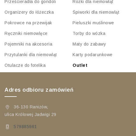
Prześcieradła do gondoli
Rożki dla niemowląt
Organizery do łóżeczka
Śpiworki dla niemowląt
Pokrowce na przewijak
Pieluszki muślinowe
Ręczniki niemowlęce
Torby do wózka
Pojemniki na akcesoria
Maty do zabawy
Przytulanki dla niemowląt
Karty podarunkowe
Otulacze do fotelika
Outlet
Adres odbioru zamówień
36-130 Raniżów,
ulica Królowej Jadwigi 29
579885961