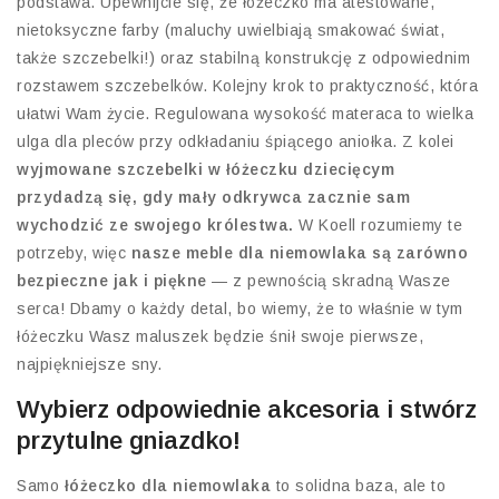
podstawa. Upewnijcie się, że łóżeczko ma atestowane,
nietoksyczne farby (maluchy uwielbiają smakować świat,
także szczebelki!) oraz stabilną konstrukcję z odpowiednim
rozstawem szczebelków. Kolejny krok to praktyczność, która
ułatwi Wam życie. Regulowana wysokość materaca to wielka
ulga dla pleców przy odkładaniu śpiącego aniołka. Z kolei
wyjmowane szczebelki w łóżeczku dziecięcym
przydadzą się, gdy mały odkrywca zacznie sam
wychodzić ze swojego królestwa.
W Koell rozumiemy te
potrzeby, więc
nasze meble dla niemowlaka są zarówno
bezpieczne jak i piękne
— z pewnością skradną Wasze
serca! Dbamy o każdy detal, bo wiemy, że to właśnie w tym
łóżeczku Wasz maluszek będzie śnił swoje pierwsze,
najpiękniejsze sny.
Wybierz odpowiednie akcesoria i stwórz
przytulne gniazdko!
Samo
łóżeczko dla niemowlaka
to solidna baza, ale to