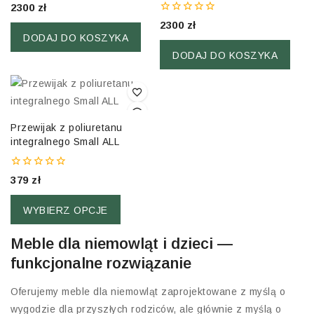
Waldin
0
2300
zł
out
0
2300
zł
of
out
5
DODAJ DO KOSZYKA
of
5
DODAJ DO KOSZYKA
Przewijak z poliuretanu
integralnego Small ALL
0
379
zł
out
of
5
WYBIERZ OPCJE
Meble dla niemowląt i dzieci —
funkcjonalne rozwiązanie
Oferujemy meble dla niemowląt zaprojektowane z myślą o
wygodzie dla przyszłych rodziców, ale głównie z myślą o