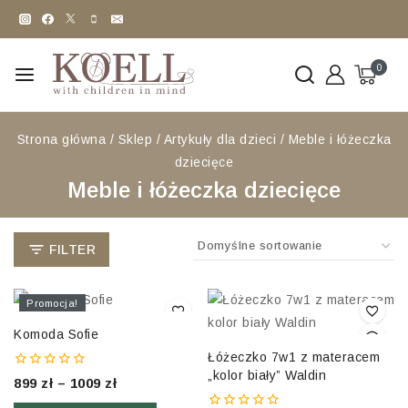
0
Strona główna
/
Sklep
/
Artykuły dla dzieci
/
Meble i łóżeczka
dziecięce
Meble i łóżeczka dziecięce
FILTER
Promocja!
Komoda Sofie
Łóżeczko 7w1 z materacem
„kolor biały” Waldin
0
899
zł
–
1009
zł
out
of