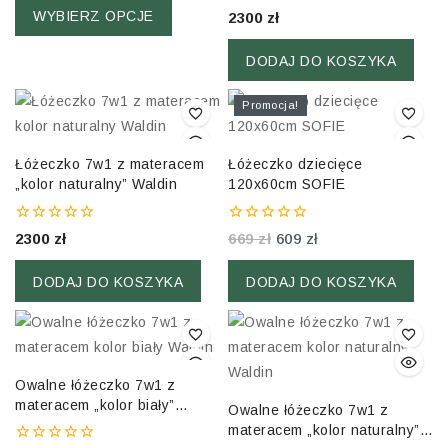
5
0
WYBIERZ OPCJE
2300
zł
out
of
5
DODAJ DO KOSZYKA
Promocja!
Łóżeczko 7w1 z materacem
Łóżeczko dziecięce
„kolor naturalny” Waldin
120x60cm SOFIE
0
0
2300
zł
669
zł
609
zł
out
out
of
of
5
5
DODAJ DO KOSZYKA
DODAJ DO KOSZYKA
Owalne łóżeczko 7w1 z
materacem „kolor biały”
Owalne łóżeczko 7w1 z
Waldin
materacem „kolor naturalny”