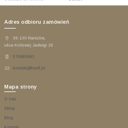
Adres odbioru zamówień
36-130 Raniżów,
ulica Królowej Jadwigi 29
579885961
kontakt@koell.pl
Mapa strony
O nas
Sklep
Blog
Kontakt