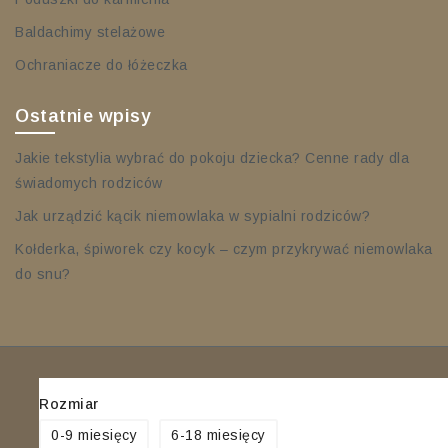
Baldachimy stelażowe
Ochraniacze do łóżeczka
Ostatnie wpisy
Jakie tekstylia wybrać do pokoju dziecka? Cenne rady dla
świadomych rodziców
Jak urządzić kącik niemowlaka w sypialni rodziców?
Kołderka, śpiworek czy kocyk – czym przykrywać niemowlaka
do snu?
Rozmiar
0-9 miesięcy
6-18 miesięcy