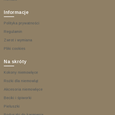
Informacje
Polityka prywatności
Regulamin
Zwrot i wymiana
Pliki cookies
Na skróty
Kokony niemowlęce
Rożki dla niemowląt
Akcesoria niemowlęce
Beciki i śpiworki
Pieluszki
Poduszki do karmienia