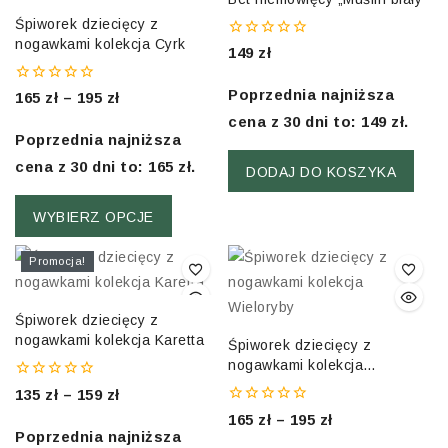
Śpiworek dziecięcy z
nogawkami kolekcja Cyrk
0
149
zł
out
of
0
5
Poprzednia najniższa
165
zł
–
195
zł
out
cena z 30 dni to:
149
zł
.
of
5
Poprzednia najniższa
cena z 30 dni to:
165
zł
.
DODAJ DO KOSZYKA
WYBIERZ OPCJE
Promocja!
Śpiworek dziecięcy z
nogawkami kolekcja Karetta
Śpiworek dziecięcy z
nogawkami kolekcja
Wieloryby
0
135
zł
–
159
zł
out
0
165
zł
–
195
zł
of
out
5
Poprzednia najniższa
of