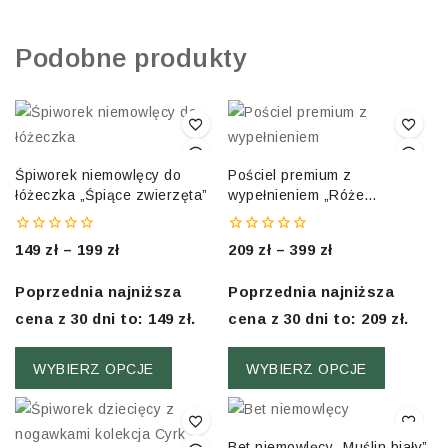
Podobne produkty
Śpiworek niemowlęcy do
Pościel premium z
łóżeczka „Śpiące zwierzęta”
wypełnieniem „Róże
herbaciane”
0
0
149
zł
–
199
zł
209
zł
–
399
zł
out
out
of
of
5
5
Poprzednia najniższa
Poprzednia najniższa
cena z 30 dni to:
149
zł
.
cena z 30 dni to:
209
zł
.
WYBIERZ OPCJE
WYBIERZ OPCJE
Bet niemowlęcy „Muślin biały”