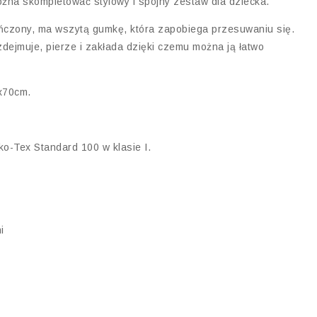
żna skompletować stylowy i spójny zestaw dla dziecka.
kończony, ma wszytą gumkę, która zapobiega przesuwaniu się.
dejmuje, pierze i zakłada dzięki czemu można ją łatwo
x70cm.
o-Tex Standard 100 w klasie I.
i