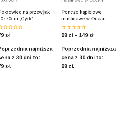
Pokrowiec na przewijak
Ponczo kąpielowe
50x70cm „Cyrk”
muślinowe w Ocean
0
0
79
zł
99
zł
–
149
zł
out
out
f
of
5
5
Poprzednia najniższa
Poprzednia najniższa
cena z 30 dni to:
cena z 30 dni to:
79
zł
.
99
zł
.