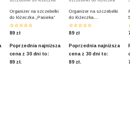
Organizer na szczebelki
Organizer na szczebelki
do łóżeczka „Pasieka”
do łóżeczka
„Zakochany”
0
0
89
zł
89
zł
out
out
of
of
o
5
5
a
Poprzednia najniższa
Poprzednia najniższa
cena z 30 dni to:
cena z 30 dni to:
89
zł
.
89
zł
.