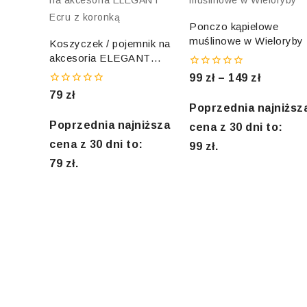
Ponczo kąpielowe
muślinowe w Wieloryby
Koszyczek / pojemnik na
akcesoria ELEGANT
Ecru z koronką
0
99
zł
–
149
zł
out
0
79
zł
of
out
5
Poprzednia najniższ
of
5
Poprzednia najniższa
cena z 30 dni to:
cena z 30 dni to:
99
zł
.
79
zł
.