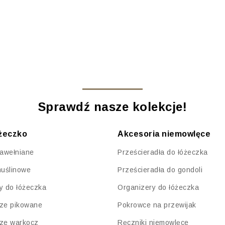
Sprawdź nasze kolekcje!
óżeczko
Akcesoria niemowlęce
bawełniane
Prześcieradła do łóżeczka
muślinowe
Prześcieradła do gondoli
y do łóżeczka
Organizery do łóżeczka
ze pikowane
Pokrowce na przewijak
ze warkocz
Ręczniki niemowlęce