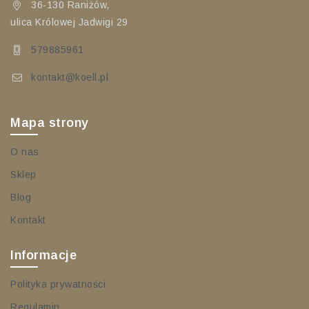
36-130 Raniżów,
ulica Królowej Jadwigi 29
579885961
kontakt@koell.pl
Mapa strony
O nas
Sklep
Blog
Kontakt
Informacje
Polityka prywatności
Regulamin