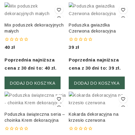
Mix poduszek dekoracyjnych
Poduszka gwiazdka
małych
Czerwona dekoracyjna
0
0
40
zł
39
zł
out
out
of
of
5
5
Poprzednia najniższa
Poprzednia najniższa
cena z 30 dni to:
40
zł
.
cena z 30 dni to:
39
zł
.
DODAJ DO KOSZYKA
DODAJ DO KOSZYKA
Poduszka świąteczna seria –
Kokarda dekoracyjna na
choinka Krem dekoracyjna
krzesło czerwona