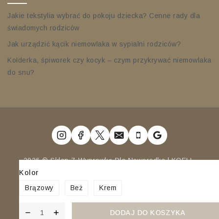
Jakie tekstylia wybrać do pokoju dziecka? Cenne rady dla
świadomych rodziców
Jak urządzić kącik niemowlaka w sypialni rodziców?
Kołderka, śpiworek czy kocyk – czym przykrywać niemowlaka
do snu?
2026 © Sklep Z Wyprawką Dla Noworodka | KOELL.
Kolor
Wszystkie Prawa Zastrzeżone.
Brązowy
Beż
Krem
DODAJ DO KOSZYKA