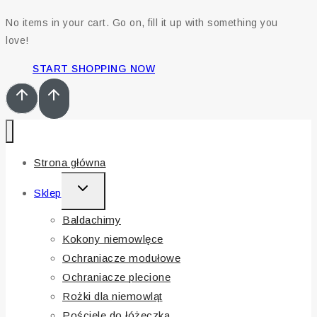
No items in your cart. Go on, fill it up with something you
love!
START SHOPPING NOW
Strona główna
TOGGLE
Sklep
CHILD
Baldachimy
MENU
Kokony niemowlęce
Ochraniacze modułowe
Ochraniacze plecione
Rożki dla niemowląt
Pościele do łóżeczka