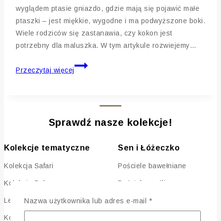
wyglądem ptasie gniazdo, gdzie mają się pojawić małe
ptaszki – jest miękkie, wygodne i ma podwyższone boki.
Wiele rodziców się zastanawia, czy kokon jest
potrzebny dla maluszka. W tym artykule rozwiejemy…
Kokon
Przeczytaj więcej
niemowlęcy
–
czy
warto
Sprawdź nasze kolekcje!
go
kupić
Kolekcje tematyczne
Sen i Łóżeczko
dla
noworodka?
Kolekcja Safari
Pościele bawełniane
Kolekcja Boho
Pościele muślinowe
Wymagane
Leśne Zajączki
Baldachimy do łóżeczka
Nazwa użytkownika lub adres e-mail
*
Kolekcja Cyrk
Ochraniacze pikowane