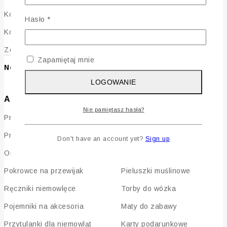
Kolekcja Ocean
Ochraniacze warkocz
Wymagane
Hasło
*
Kolekcja Dmuchawce
Ochraniacze kłos
Zobacz wszystkie kolekcje
Kokony niemowlęce
Zapamiętaj mnie
Nowości
Kocyki niemowlęce
LOGOWANIE
Akcesoria niemowlęce
Wyprawka i Dodatki
Nie pamiętasz hasła?
Prześcieradła do łóżeczka
Zestawy wyprawkowe
Prześcieradła do gondoli
Rożki dla niemowląt
Don't have an account yet?
Sign up
Organizery do łóżeczka
Śpiworki dla niemowląt
Pokrowce na przewijak
Pieluszki muślinowe
Ręczniki niemowlęce
Torby do wózka
Pojemniki na akcesoria
Maty do zabawy
Przytulanki dla niemowląt
Karty podarunkowe