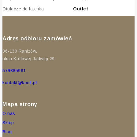
Otulacze do fotelika
Outlet
Adres odbioru zamówień
36-130 Raniżów,
ulica Królowej Jadwigi 29
579885961
kontakt@koell.pl
Mapa strony
O nas
Sklep
Blog