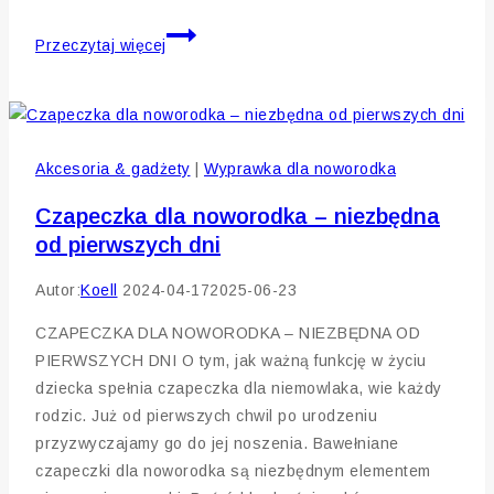
Jaki
Przeczytaj więcej
przewijak
wybrać?
Porady
dla
Akcesoria & gadżety
|
Wyprawka dla noworodka
rodziców
Czapeczka dla noworodka – niezbędna
od pierwszych dni
Autor:
Koell
2024-04-17
2025-06-23
CZAPECZKA DLA NOWORODKA – NIEZBĘDNA OD
PIERWSZYCH DNI O tym, jak ważną funkcję w życiu
dziecka spełnia czapeczka dla niemowlaka, wie każdy
rodzic. Już od pierwszych chwil po urodzeniu
przyzwyczajamy go do jej noszenia. Bawełniane
czapeczki dla noworodka są niezbędnym elementem