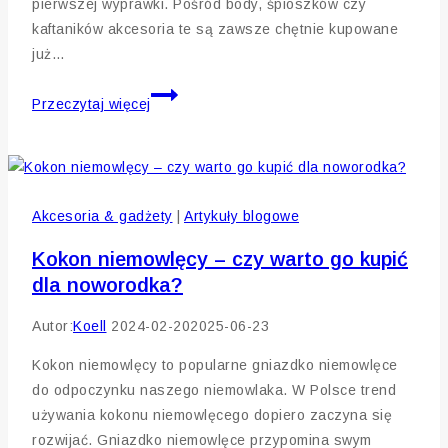
pierwszej wyprawki. Pośród body, śpioszków czy
kaftaników akcesoria te są zawsze chętnie kupowane
już…
Czapeczka
Przeczytaj więcej
dla
noworodka
–
niezbędna
Akcesoria & gadżety
|
Artykuły blogowe
od
pierwszych
Kokon niemowlęcy – czy warto go kupić
dni
dla noworodka?
Autor:
Koell
2024-02-20
2025-06-23
Kokon niemowlęcy to popularne gniazdko niemowlęce
do odpoczynku naszego niemowlaka. W Polsce trend
używania kokonu niemowlęcego dopiero zaczyna się
rozwijać. Gniazdko niemowlęce przypomina swym