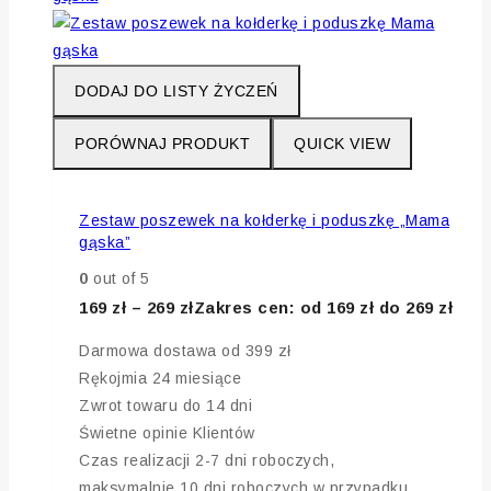
DODAJ DO LISTY ŻYCZEŃ
PORÓWNAJ PRODUKT
QUICK VIEW
Zestaw poszewek na kołderkę i poduszkę „Mama
gąska”
0
out of 5
169
zł
–
269
zł
Zakres cen: od 169 zł do 269 zł
Darmowa dostawa od 399 zł
Rękojmia 24 miesiące
Zwrot towaru do 14 dni
Świetne opinie Klientów
Czas realizacji 2-7 dni roboczych,
maksymalnie 10 dni roboczych w przypadku