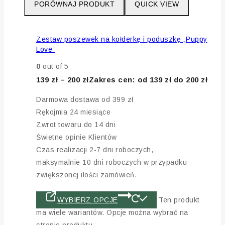
PORÓWNAJ PRODUKT
QUICK VIEW
Zestaw poszewek na kołderkę i poduszkę „Puppy
Love”
0
out of 5
139
zł
–
200
zł
Zakres cen: od 139 zł do 200 zł
Darmowa dostawa od 399 zł
Rękojmia 24 miesiące
Zwrot towaru do 14 dni
Świetne opinie Klientów
Czas realizacji 2-7 dni roboczych,
maksymalnie 10 dni roboczych w przypadku
zwiększonej ilości zamówień.
WYBIERZ OPCJE
Ten produkt
ma wiele wariantów. Opcje można wybrać na
stronie produktu