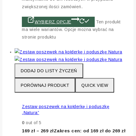
zwiększonej ilości zamówień.
WYBIERZ OPCJE
Ten produkt
ma wiele wariantów. Opcje można wybrać na
stronie produktu
DODAJ DO LISTY ŻYCZEŃ
PORÓWNAJ PRODUKT
QUICK VIEW
Zestaw poszewek na kołderkę i poduszkę
„Natura”
0
out of 5
169
zł
–
269
zł
Zakres cen: od 169 zł do 269 zł