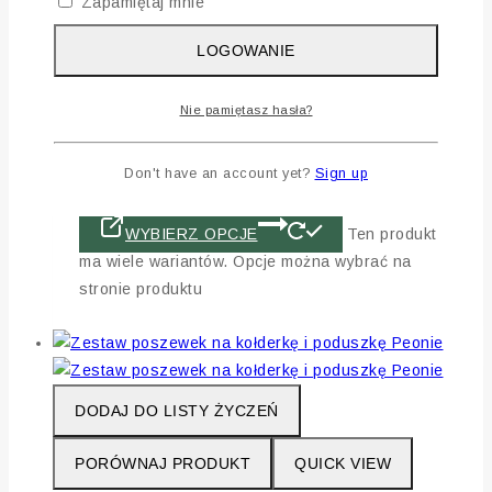
Zapamiętaj mnie
Darmowa dostawa od 399 zł
Rękojmia 24 miesiące
LOGOWANIE
Zwrot towaru do 14 dni
Świetne opinie Klientów
Nie pamiętasz hasła?
Czas realizacji 2-7 dni roboczych,
maksymalnie 10 dni roboczych w przypadku
Don't have an account yet?
Sign up
zwiększonej ilości zamówień.
WYBIERZ OPCJE
Ten produkt
ma wiele wariantów. Opcje można wybrać na
stronie produktu
DODAJ DO LISTY ŻYCZEŃ
PORÓWNAJ PRODUKT
QUICK VIEW