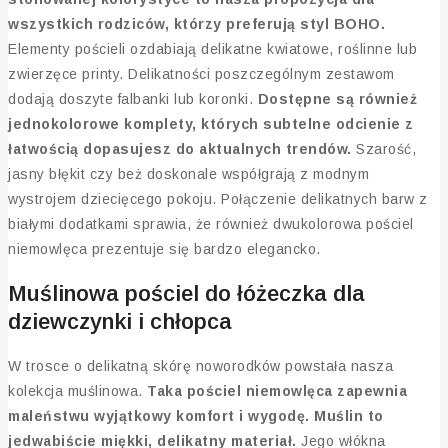
wszystkich rodziców, którzy preferują styl BOHO.
Elementy pościeli ozdabiają delikatne kwiatowe, roślinne lub
zwierzęce printy. Delikatności poszczególnym zestawom
dodają doszyte falbanki lub koronki.
Dostępne są również
jednokolorowe komplety, których subtelne odcienie z
łatwością dopasujesz do aktualnych trendów.
Szarość,
jasny błękit czy beż doskonale współgrają z modnym
wystrojem dziecięcego pokoju. Połączenie delikatnych barw z
białymi dodatkami sprawia, że również dwukolorowa pościel
niemowlęca prezentuje się bardzo elegancko.
Muślinowa pościel do łóżeczka dla
dziewczynki i chłopca
W trosce o delikatną skórę noworodków powstała nasza
kolekcja muślinowa.
Taka pościel niemowlęca zapewnia
maleństwu wyjątkowy komfort i wygodę. Muślin to
jedwabiście miękki, delikatny materiał.
Jego włókna