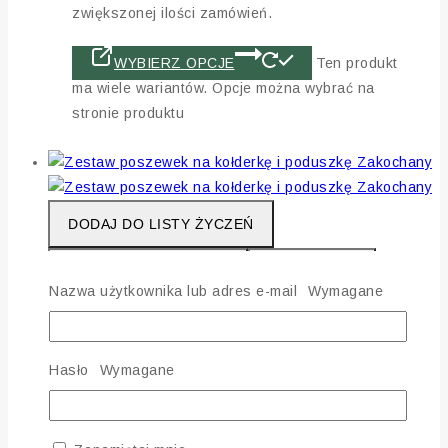
zwiększonej ilości zamówień.
WYBIERZ OPCJE
Ten produkt
ma wiele wariantów. Opcje można wybrać na
stronie produktu
DODAJ DO LISTY ŻYCZEŃ
PORÓWNAJ PRODUKT
QUICK VIEW
Nazwa użytkownika lub adres e-mail
Wymagane
Zestaw poszewek na kołderkę i poduszkę
„Zakochany”
Hasło
Wymagane
0
out of 5
169
zł
–
269
zł
Zakres cen: od 169 zł do 269 zł