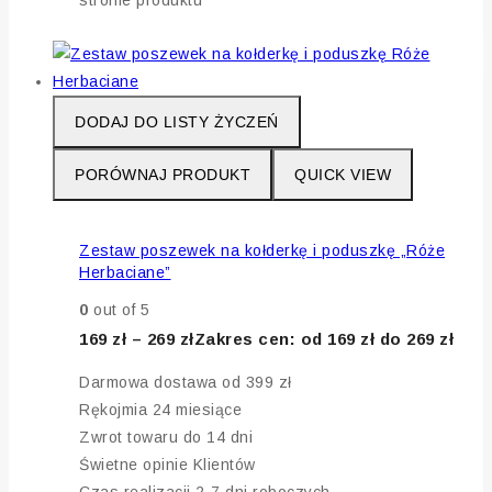
DODAJ DO LISTY ŻYCZEŃ
PORÓWNAJ PRODUKT
QUICK VIEW
Zestaw poszewek na kołderkę i poduszkę „Róże
Herbaciane”
0
out of 5
169
zł
–
269
zł
Zakres cen: od 169 zł do 269 zł
Darmowa dostawa od 399 zł
Rękojmia 24 miesiące
Zwrot towaru do 14 dni
Świetne opinie Klientów
Czas realizacji 2-7 dni roboczych,