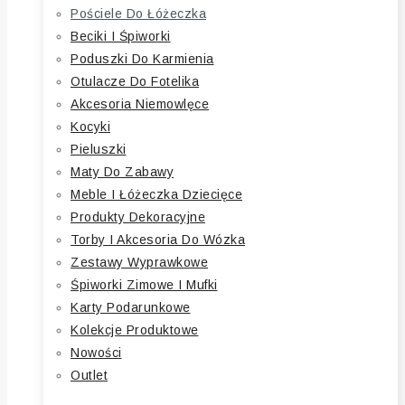
Pościele Do Łóżeczka
Beciki I Śpiworki
Poduszki Do Karmienia
Otulacze Do Fotelika
Akcesoria Niemowlęce
Kocyki
Pieluszki
Maty Do Zabawy
Meble I Łóżeczka Dziecięce
Produkty Dekoracyjne
Torby I Akcesoria Do Wózka
Zestawy Wyprawkowe
Śpiworki Zimowe I Mufki
Karty Podarunkowe
Kolekcje Produktowe
Nowości
Outlet