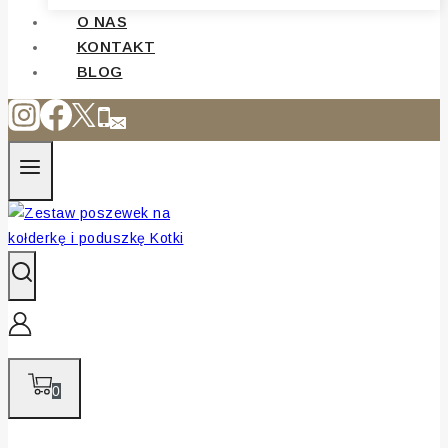
O NAS
KONTAKT
BLOG
0
Strona główna
/
Sklep
/
Artykuły dla dzieci
/
Pościele do