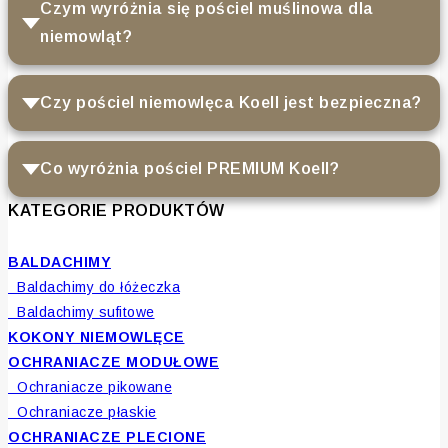
Czym wyróżnia się pościel muślinowa dla
niemowląt?
Czy pościel niemowlęca Koell jest bezpieczna?
Co wyróżnia pościel PREMIUM Koell?
KATEGORIE PRODUKTÓW
BALDACHIMY
Baldachimy do łóżeczka
Baldachimy sufitowe
KOKONY NIEMOWLĘCE
OCHRANIACZE MODUŁOWE
Ochraniacze pikowane
Ochraniacze płaskie
OCHRANIACZE PLECIONE