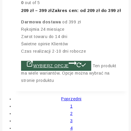
0
out of 5
209
zł
–
399
zł
Zakres cen: od 209 zł do 399 zł
Darmowa dostawa
od 399 zł
Rękojmia 24 miesiące
Zwrot towaru do 14 dni
Świetne opinie Klientów
Czas realizacji 2-10 dni robocze
WYBIERZ OPCJE
Ten produkt
ma wiele wariantów. Opcje można wybrać na
stronie produktu
Poprzedni
1
2
3
4