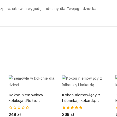
ezpieczeństwo i wygodę – idealny dla Twojego dziecka
Kokon niemowlęcy
Kokon niemowlęcy z
kolekcja „Róże
falbanką i kokardą
herbaciane”
„Beżowa kolekcja
GLAM”
0
5.00
249
zł
209
zł