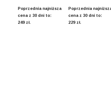
out
out
of
of
5
5
Poprzednia najniższa
Poprzednia najniższ
cena z 30 dni to:
cena z 30 dni to:
249
zł
.
229
zł
.