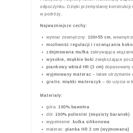
odpoczynku. Dzięki przemyślanej konstrukcji 
w podróży.
Najważniejsze cechy:
wymiar zewnętrzny:
100×55 cm
, wewnętr
możliwość regulacji i rozwiązania kok
zdejmowana mufka
zakrywająca wiązanie
wysokie, miękkie boki
zwiększające pocz
piankowy wkład HR (3 cm)
dopasowany do
wyjmowany materac
– łatwe utrzymanie c
gratis: miękki materacyk
– do użycia w k
Materiały:
góra:
100% bawełna
dół:
100% poliester (mięsisty baranek)
wypełnienie:
kulka silikonowa
materac:
pianka HR 3 cm (wyjmowana)