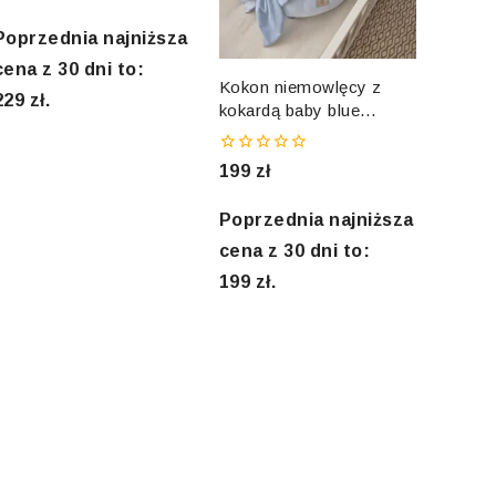
out
f
5
Poprzednia najniższa
cena z 30 dni to:
Kokon niemowlęcy z
229
zł
.
kokardą baby blue
kolekcja GLAM
0
199
zł
out
of
5
Poprzednia najniższa
cena z 30 dni to:
199
zł
.