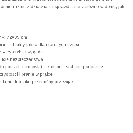
rośnie razem z dzieckiem i sprawdzi się zarówno w domu, jak i
zny:
72×35 cm
onu
– idealny także dla starszych dzieci
 – estetyka i wygoda
ucie bezpieczeństwa
 potrzeb niemowląt – komfort i stabilne podparcie
zystości i pranie w pralce
okonie lub jako przenośny przewijak