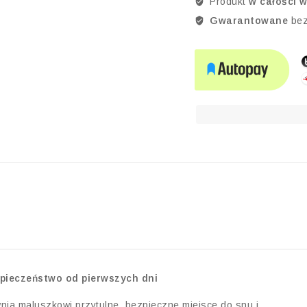
Produkt
w całości 
Gwarantowane
bez
pieczeństwo od pierwszych dni
nia maluszkowi przytulne, bezpieczne miejsce do snu i