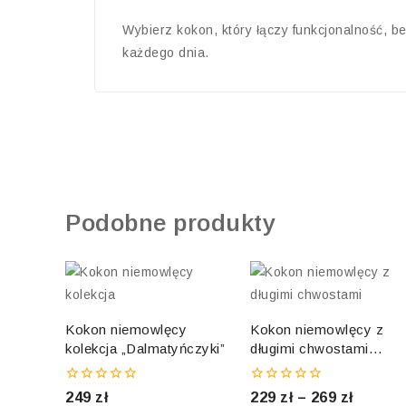
Wybierz kokon, który łączy funkcjonalność, b
każdego dnia.
Podobne produkty
Kokon niemowlęcy
Kokon niemowlęcy z
kolekcja „Dalmatyńczyki”
długimi chwostami
„Boho piaskowe”
0
0
249
zł
229
zł
–
269
zł