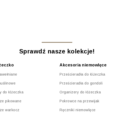
Sprawdź nasze kolekcje!
óżeczko
Akcesoria niemowlęce
bawełniane
Prześcieradła do łóżeczka
muślinowe
Prześcieradła do gondoli
y do łóżeczka
Organizery do łóżeczka
ze pikowane
Pokrowce na przewijak
ze warkocz
Ręczniki niemowlęce