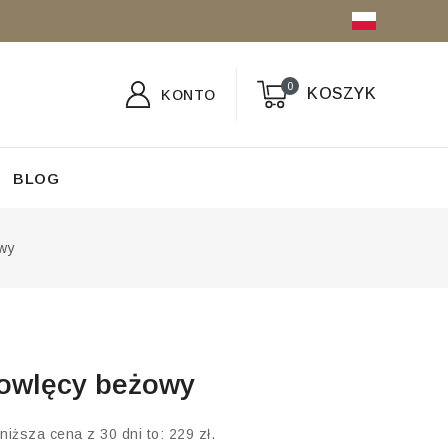
0
KOSZYK
KONTO
BLOG
wy
owlęcy beżowy
niższa cena z 30 dni to:
229
zł
.