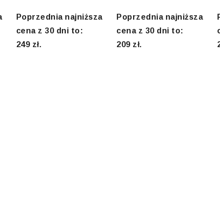
out
out of 5
of
o
5
a
Poprzednia najniższa
Poprzednia najniższa
cena z 30 dni to:
cena z 30 dni to:
249
zł
.
209
zł
.