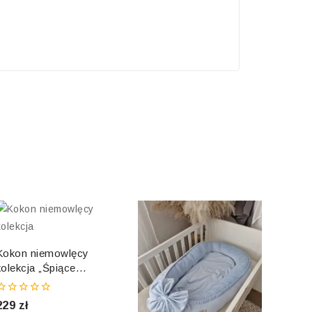
Kokon niemowlęcy
kolekcja „Śpiące
zwierzęta”
0
229
zł