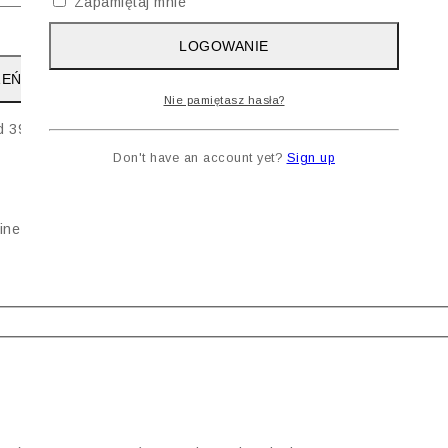
Zapamiętaj mnie
LOGOWANIE
ZEŃ
Nie pamiętasz hasła?
d 399 zł
Don't have an account yet?
Sign up
ine