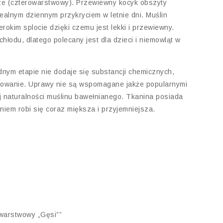
ze (czterowarstwowy). Przewiewny kocyk obszyty
alnym dziennym przykryciem w letnie dni. Muślin
erokim splocie dzięki czemu jest lekki i przewiewny.
chłodu, dlatego polecany jest dla dzieci i niemowląt w
dnym etapie nie dodaje się substancji chemicznych,
sowanie. Uprawy nie są wspomagane jakże popularnymi
j naturalności muślinu bawełnianego. Tkanina posiada
m robi się coraz miększa i przyjemniejsza.
owarstwowy „Gęsi””