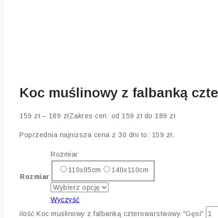
Koc muślinowy z falbanką czt
159
zł
–
189
zł
Zakres cen: od 159 zł do 189 zł
Poprzednia najniższa cena z 30 dni to:
159
zł
.
Rozmiar
110x85cm
140x110cm
Rozmiar
Wyczyść
ilość Koc muślinowy z falbanką czterowarstwowy "Gęsi"