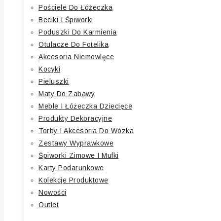
Pościele Do Łóżeczka
Beciki I Śpiworki
Poduszki Do Karmienia
Otulacze Do Fotelika
Akcesoria Niemowlęce
Kocyki
Pieluszki
Maty Do Zabawy
Meble I Łóżeczka Dziecięce
Produkty Dekoracyjne
Torby I Akcesoria Do Wózka
Zestawy Wyprawkowe
Śpiworki Zimowe I Mufki
Karty Podarunkowe
Kolekcje Produktowe
Nowości
Outlet