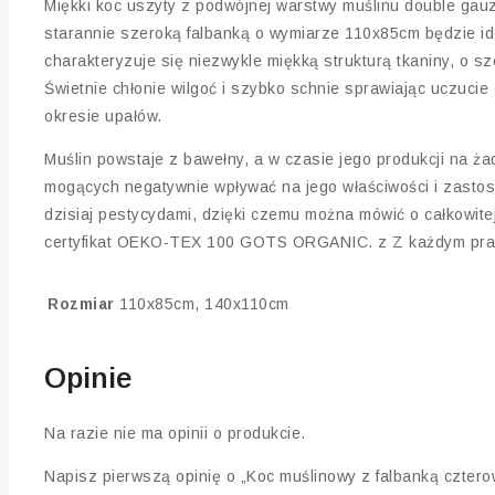
Miękki koc uszyty z podwójnej warstwy muślinu double gau
starannie szeroką falbanką o wymiarze 110x85cm będzie ide
charakteryzuje się niezwykle miękką strukturą tkaniny, o sz
Świetnie chłonie wilgoć i szybko schnie sprawiając uczucie 
okresie upałów.
Muślin powstaje z bawełny, a w czasie jego produkcji na ża
mogących negatywnie wpływać na jego właściwości i zasto
dzisiaj pestycydami, dzięki czemu można mówić o całkowite
certyfikat OEKO-TEX 100 GOTS ORGANIC. z Z każdym pranie
Rozmiar
110x85cm, 140x110cm
Opinie
Na razie nie ma opinii o produkcie.
Napisz pierwszą opinię o „Koc muślinowy z falbanką czter