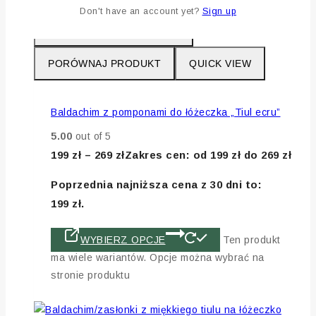
Don't have an account yet?
Sign up
DODAJ DO LISTY ŻYCZEŃ
PORÓWNAJ PRODUKT
QUICK VIEW
Baldachim z pomponami do łóżeczka „Tiul ecru”
5.00
out of 5
199
zł
–
269
zł
Zakres cen: od 199 zł do 269 zł
Poprzednia najniższa cena z 30 dni to:
199
zł
.
WYBIERZ OPCJE
Ten produkt
ma wiele wariantów. Opcje można wybrać na
stronie produktu