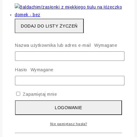
DODAJ DO LISTY ŻYCZEŃ
PORÓWNAJ PRODUKT
QUICK VIEW
Nazwa użytkownika lub adres e-mail
Wymagane
Baldachim/zasłonki z miękkiego tiulu na łóżeczko
domek – beż
Hasło
Wymagane
0
out of 5
269
zł
Zapamiętaj mnie
Poprzednia najniższa cena z 30 dni to:
LOGOWANIE
269
zł
.
DODAJ DO KOSZYKA
Nie pamiętasz hasła?