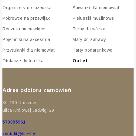
Organizery do łóżeczka
Śpiworki dla niemowląt
Pokrowce na przewijak
Pieluszki muślinowe
Ręczniki niemowlęce
Torby do wózka
Pojemniki na akcesoria
Maty do zabawy
Przytulanki dla niemowląt
Karty podarunkowe
Otulacze do fotelika
Outlet
Adres odbioru zamówień
36-130 Raniżów,
ulica Królowej Jadwigi 29
579885961
kontakt@koell.pl