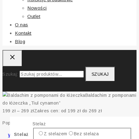
Nowości
Outlet
O nas
Kontakt
Blog
Szukaj:
SZUKAJ
Baldachim z pomponami
do łóżeczka „Tiul cynamon”
199
zł
–
269
zł
Zakres cen: od 199 zł do 269 zł
Poprzednia najniższa cena z 30 dni to:
199
zł
.
Stelaż
Z stelażem
Bez stelaża
Stelaż
WYBIERZ OPCJE