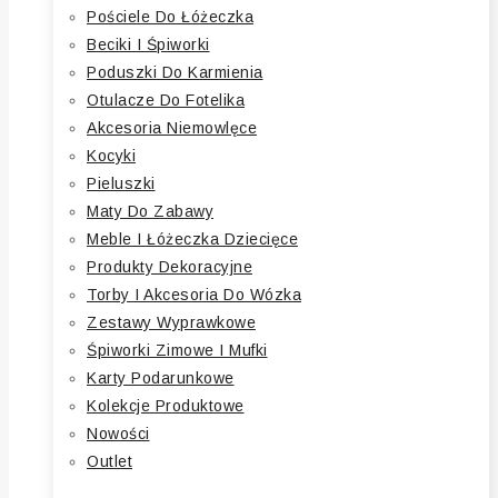
Pościele Do Łóżeczka
Beciki I Śpiworki
Poduszki Do Karmienia
Otulacze Do Fotelika
Akcesoria Niemowlęce
Kocyki
Pieluszki
Maty Do Zabawy
Meble I Łóżeczka Dziecięce
Produkty Dekoracyjne
Torby I Akcesoria Do Wózka
Zestawy Wyprawkowe
Śpiworki Zimowe I Mufki
Karty Podarunkowe
Kolekcje Produktowe
Nowości
Outlet