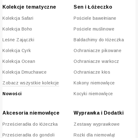
Kolekcje tematyczne
Sen i Łóżeczko
Kolekcja Safari
Pościele bawełniane
Kolekcja Boho
Pościele muślinowe
Leśne Zajączki
Baldachimy do łóżeczka
Kolekcja Cyrk
Ochraniacze pikowane
Kolekcja Ocean
Ochraniacze warkocz
Kolekcja Dmuchawce
Ochraniacze kłos
Zobacz wszystkie kolekcje
Kokony niemowlęce
Nowości
Kocyki niemowlęce
Akcesoria niemowlęce
Wyprawka i Dodatki
Prześcieradła do łóżeczka
Zestawy wyprawkowe
Prześcieradła do gondoli
Rożki dla niemowląt