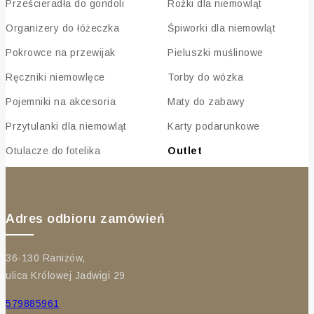
Prześcieradła do gondoli
Rożki dla niemowląt
Organizery do łóżeczka
Śpiworki dla niemowląt
Pokrowce na przewijak
Pieluszki muślinowe
Ręczniki niemowlęce
Torby do wózka
Pojemniki na akcesoria
Maty do zabawy
Przytulanki dla niemowląt
Karty podarunkowe
Otulacze do fotelika
Outlet
Adres odbioru zamówień
36-130 Raniżów,
ulica Królowej Jadwigi 29
579885961