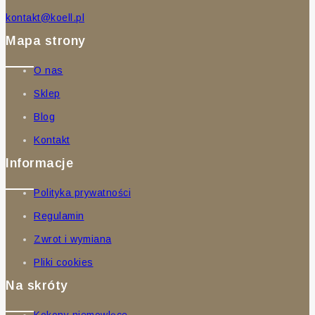
kontakt@koell.pl
Mapa strony
O nas
Sklep
Blog
Kontakt
Informacje
Polityka prywatności
Regulamin
Zwrot i wymiana
Pliki cookies
Na skróty
Kokony niemowlęce