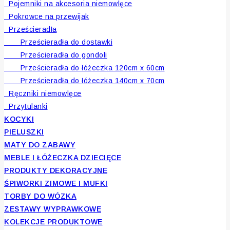
Pojemniki na akcesoria niemowlęce
Pokrowce na przewijak
Prześcieradła
Prześcieradła do dostawki
Prześcieradła do gondoli
Prześcieradła do łóżeczka 120cm x 60cm
Prześcieradła do łóżeczka 140cm x 70cm
Ręczniki niemowlęce
Przytulanki
KOCYKI
PIELUSZKI
MATY DO ZABAWY
MEBLE I ŁÓŻECZKA DZIECIĘCE
PRODUKTY DEKORACYJNE
ŚPIWORKI ZIMOWE I MUFKI
TORBY DO WÓZKA
ZESTAWY WYPRAWKOWE
KOLEKCJE PRODUKTOWE