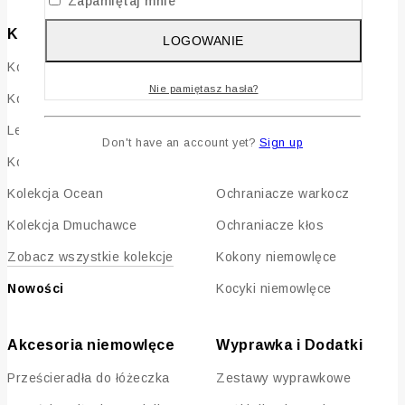
Zapamiętaj mnie
Kolekcje tematyczne
Sen i Łóżeczko
LOGOWANIE
Kolekcja Safari
Pościele bawełniane
Nie pamiętasz hasła?
Kolekcja Boho
Pościele muślinowe
Leśne Zajączki
Baldachimy do łóżeczka
Don't have an account yet?
Sign up
Kolekcja Cyrk
Ochraniacze pikowane
Kolekcja Ocean
Ochraniacze warkocz
Kolekcja Dmuchawce
Ochraniacze kłos
Zobacz wszystkie kolekcje
Kokony niemowlęce
Nowości
Kocyki niemowlęce
Akcesoria niemowlęce
Wyprawka i Dodatki
Prześcieradła do łóżeczka
Zestawy wyprawkowe