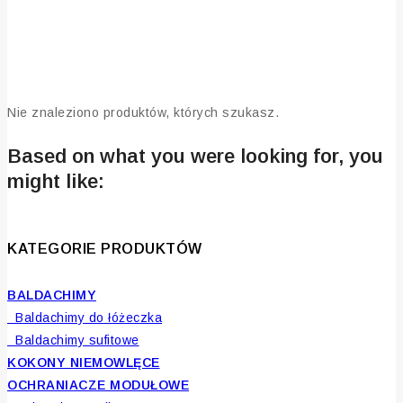
Strona główna
/
Sklep
/
Artykuły dla dzieci
/
Kolekcje
produktowe
/
Kolekcja Safari
Kolekcja Safari
Nie znaleziono produktów, których szukasz.
Based on what you were looking for, you
might like:
KATEGORIE PRODUKTÓW
BALDACHIMY
Baldachimy do łóżeczka
Baldachimy sufitowe
KOKONY NIEMOWLĘCE
OCHRANIACZE MODUŁOWE