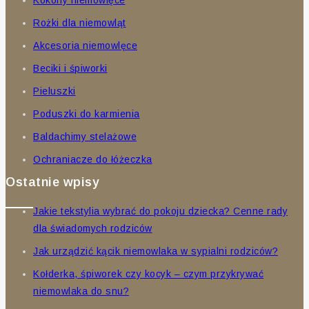
Rożki dla niemowląt
Akcesoria niemowlęce
Beciki i śpiworki
Pieluszki
Poduszki do karmienia
Baldachimy stelażowe
Ochraniacze do łóżeczka
Ostatnie wpisy
Jakie tekstylia wybrać do pokoju dziecka? Cenne rady
dla świadomych rodziców
Jak urządzić kącik niemowlaka w sypialni rodziców?
Kołderka, śpiworek czy kocyk – czym przykrywać
niemowlaka do snu?